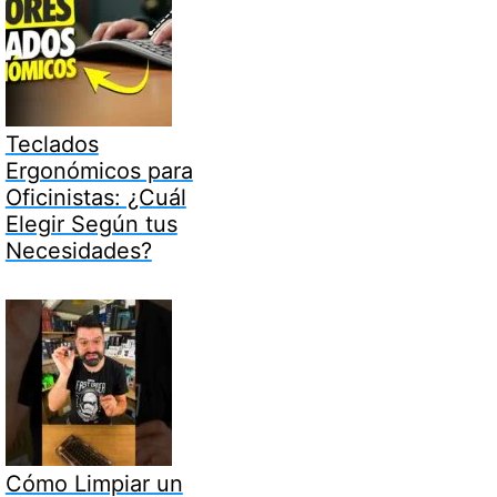
Teclados
Ergonómicos para
Oficinistas: ¿Cuál
Elegir Según tus
Necesidades?
Cómo Limpiar un