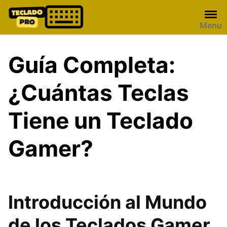
Skip
to
Menu
content
Guía Completa:
¿Cuántas Teclas
Tiene un Teclado
Gamer?
Introducción al Mundo
de los Teclados Gamer